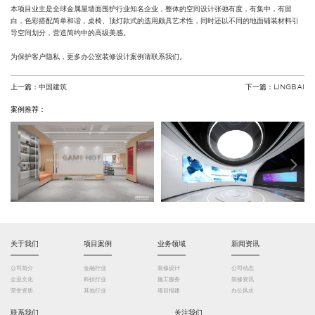
本项目业主是全球金属屋墙面围护行业知名企业，整体的空间设计张弛有度，有集中，有留
白，色彩搭配简单和谐，桌椅、顶灯款式的选用颇具艺术性，同时还以不同的地面铺装材料引
导空间划分，营造简约中的高级美感。
为保护客户隐私，更多办公室装修设计案例请联系我们。
上一篇：
中国建筑
下一篇：
LINGBAI
案例推荐：
关于我们
项目案例
业务领域
新闻资讯
公司简介
金融行业
装修设计
公司动态
企业文化
科技行业
施工服务
装修资讯
荣誉资质
其他行业
项目报建
办公风水
联系我们
关注我们