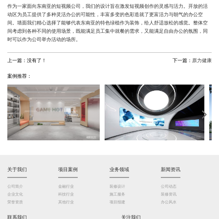
作为一家面向东南亚的短视频公司，我们的设计旨在激发短视频创作的灵感与活力。开放的活
动区为员工提供了多种灵活办公的可能性，丰富多变的色彩造就了更富活力与朝气的办公空
间。墙面我们精心选择了能够代表东南亚的特色绿植作为装饰，给人舒适放松的感觉。整体空
间考虑到各种不同的使用场景，既能满足员工集中就餐的需求，又能满足自由办公的氛围，同
时可以作为公司举办活动的场所。
上一篇：
没有了！
下一篇：
原力健康
案例推荐：
关于我们
项目案例
业务领域
新闻资讯
公司简介
金融行业
装修设计
公司动态
企业文化
科技行业
施工服务
装修资讯
荣誉资质
其他行业
项目报建
办公风水
联系我们
关注我们