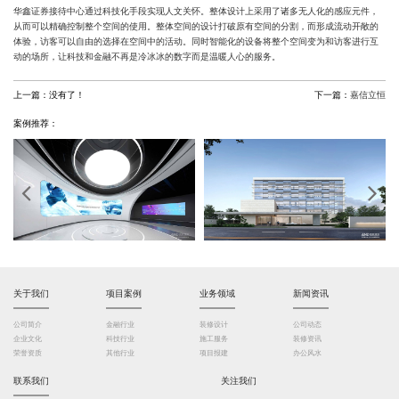
华鑫证券接待中心通过科技化手段实现人文关怀。整体设计上采用了诸多无人化的感应元件，
从而可以精确控制整个空间的使用。整体空间的设计打破原有空间的分割，而形成流动开敞的
体验，访客可以自由的选择在空间中的活动。同时智能化的设备将整个空间变为和访客进行互
动的场所，让科技和金融不再是冷冰冰的数字而是温暖人心的服务。
上一篇：
没有了！
下一篇：
嘉信立恒
案例推荐：
关于我们
项目案例
业务领域
新闻资讯
公司简介
金融行业
装修设计
公司动态
企业文化
科技行业
施工服务
装修资讯
荣誉资质
其他行业
项目报建
办公风水
联系我们
关注我们