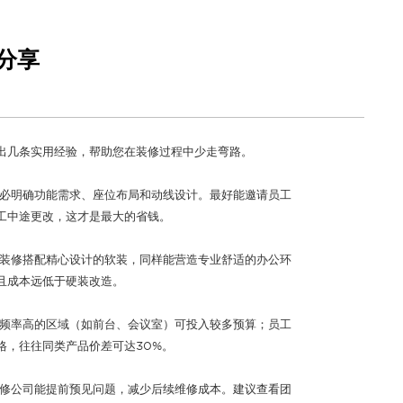
分享
出几条实用经验，帮助您在装修过程中少走弯路。
务必明确功能需求、座位布局和动线设计。最好能邀请员工
工中途更改，这才是最大的省钱。
础装修搭配精心设计的软装，同样能营造专业舒适的办公环
且成本远低于硬装改造。
用频率高的区域（如前台、会议室）可投入较多预算；员工
格，往往同类产品价差可达30%。
装修公司能提前预见问题，减少后续维修成本。建议查看团